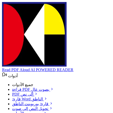
Read PDF Aloud
AI POWERED READER
أدوات
جميع الأدوات
قراءة PDF بصوت عالٍ
PDF إلى نص
قارئ Word الناطق
قارئ بوربوينت الناطق
تحويل النص إلى صوت