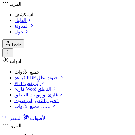
المزيد
استكشف
الدليل
المدونة
حول
Login
أدوات
جميع الأدوات
قراءة PDF بصوت عالٍ
PDF إلى نص
قارئ Word الناطق
قارئ بوربوينت الناطق
تحويل النص إلى صوت
جميع الأدوات ……
الأصوات
السعر
المزيد