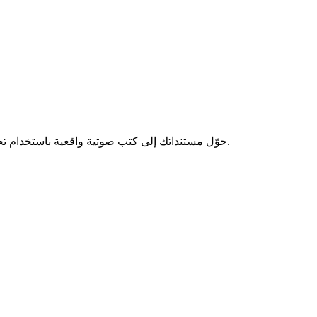
حوّل مستنداتك إلى كتب صوتية واقعية باستخدام تحويل النص إلى كلام بالذكاء الاصطناعي. استمتع بأصوات طبيعية بـ 142 لغة على أي جهاز - حتى من الصور الممسوحة ضوئيًا. لا يتطلب تطبيقًا.