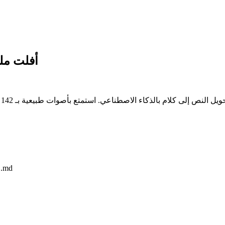
أفلت ملف
يدعم 