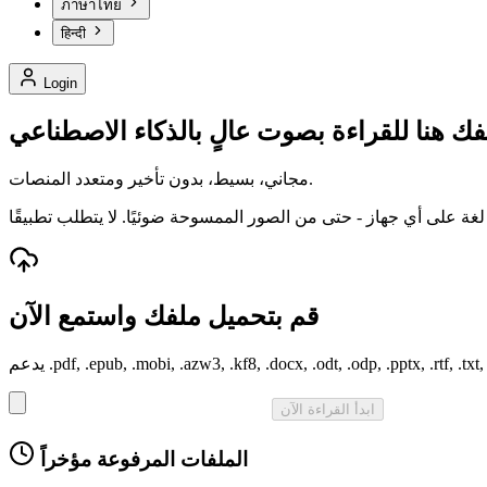
ภาษาไทย
हिन्दी
Login
ك هنا للقراءة بصوت عالٍ بالذكاء الاصطناعي
مجاني، بسيط، بدون تأخير ومتعدد المنصات.
قم بتحميل ملفك واستمع الآن
.pdf, .epub, .mobi, .azw3, .kf8, .docx, .odt, .odp, .pptx, .rtf, .txt, .md
ابدأ القراءة الآن
الملفات المرفوعة مؤخراً