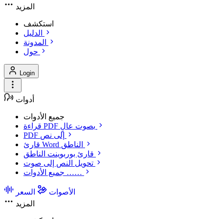
المزيد
استكشف
الدليل
المدونة
حول
Login
أدوات
جميع الأدوات
قراءة PDF بصوت عالٍ
PDF إلى نص
قارئ Word الناطق
قارئ بوربوينت الناطق
تحويل النص إلى صوت
جميع الأدوات ……
الأصوات
السعر
المزيد