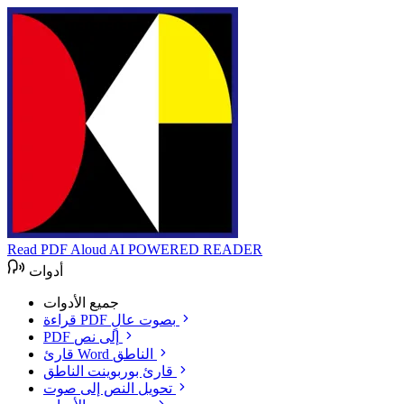
Read PDF Aloud
AI POWERED READER
أدوات
جميع الأدوات
قراءة PDF بصوت عالٍ
PDF إلى نص
قارئ Word الناطق
قارئ بوربوينت الناطق
تحويل النص إلى صوت